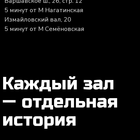
■ Площадь - 110 м2
■ Высота потолков - 5,5 м
Чем оборудован:
■ 12 быстросъемных пилонов
■ большие окна
■ рулонные шторы blackout
■ подвес для воздушных снарядов
■ подсветка зала