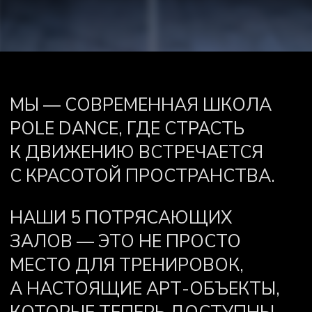
МЕСТО ДЛЯ ТРЕНИРОВОК,
А НАСТОЯЩИЕ АРТ-ОБЪЕКТЫ,
КОТОРЫЕ ТЕПЕРЬ ДОСТУПНЫ
ДЛЯ АРЕНДЫ КАК
ФОТОСТУДИИ
От 1500 руб./час
стильные интерьеры, профессиональное
освещение и комфорт
Гибкая аренда
бронируйте зал на час, полдня или целый
день. Мы предлагаем удобные тарифы
и скидки при долгосрочной аренде
2 филиала
Варшавское ш., 26, стр. 12
5 минут от М Нагатинская
Измайловский вал, 20