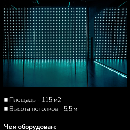
■ Площадь - 93 м2
■ Высота потолков - 5,5 м
Чем оборудован:
■ большие окна
■ рулонные шторы blackout
■ 9 быстросъемных пилонов
■ подсветка зала
Стоимость аренды:
2 500 руб./час (до 6 человек, более 6
человек +250 руб./человек)
ЗАБРОНИРОВАТЬ