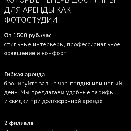
5 минут от М Семёновская
Каждый зал
— отдельная
история
Филиал Семёновская
Филиал Нагатинская
ЗАЛ ЛУНА