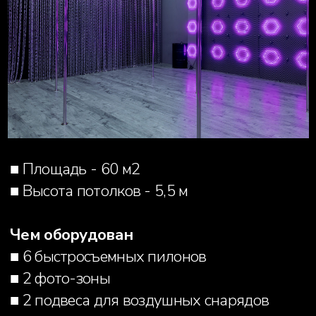
■ рулонные шторы blackout
■ подсветка зеркал
■ 10 быстросъемных пилонов
■ кондиционер
Стоимость аренды:
2 500 руб./час (до 6 человек, более 6
человек +250 руб./человек)
ЗАБРОНИРОВАТЬ
ЗАЛ ВОЗДУХ