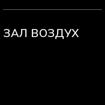
8 (915) 110-01-35
Будни 10:00-22:00,
выходные 11:00-22:00
Москва, Варшавское ш., 26, стр. 12
Москва, Измайловский вал, 20
Филиал Нагатинская
Филиал Семеновская
Направления
Аренда залов
Расписание
Абонементы
Контакты