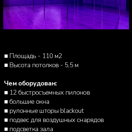
■ Площадь - 115 м2
■ Высота потолков - 5,5 м
Чем оборудован:
■ большие окна
■ рулонные шторы blackout
■ 12 быстросъемных пилонов
■ фото-зона с led-панелями
■ подсветка зала
Стоимость аренды:
3 000 руб./час (до 6 человек, более 6
человек +250 руб./чел.)
ЗАБРОНИРОВАТЬ